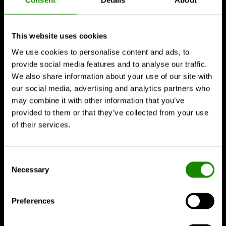
Consent
Details
About
tel
+49 7732 823 35 39
mobil
+49 162 232 29 50
kontakt@janik-kuechen.de
This website uses cookies
We use cookies to personalise content and ads, to
Termin vereinbaren →
provide social media features and to analyse our traffic.
Anfahrt →
We also share information about your use of our site with
our social media, advertising and analytics partners who
Öffnungszeiten
may combine it with other information that you’ve
Montag
Termine nach
provided to them or that they’ve collected from your use
Vereinbarung
of their services.
Dienstag - Freitag
10:00 - 13:00
14:00 - 17:00
Consent
Samstag
Termine nach
Necessary
Selection
Vereinbarung
Finde uns auf Facebook
Preferences
Katalog anfordern →