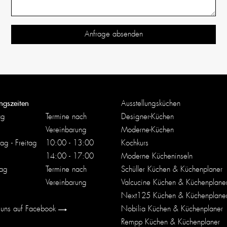
ngszeiten
Ausstellungsküchen
ag
Termine nach
Designer-Küchen
Vereinbarung
Moderne-Küchen
ag - Freitag
10:00 - 13:00
Kochkurs
14:00 - 17:00
Moderne Kücheninseln
ag
Termine nach
Schüller Küchen & Küchenplaner
Vereinbarung
Valcucine Küchen & Küchenplane
Next125 Küchen & Küchenplane
 uns auf Facebook
Nobilia Küchen & Küchenplaner
Rempp Küchen & Küchenplaner