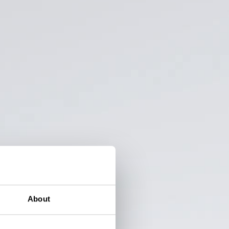
About
 janik.