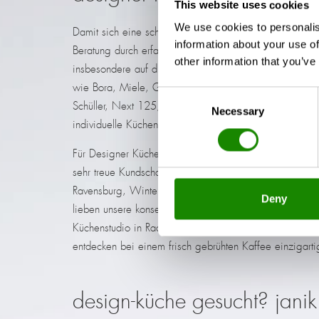
This website uses cookies
We use cookies to personalis
Damit sich eine schick designte Küche auch perfekt in
information about your use of
Beratung durch erfahrene Küchenprofis. Neben Optik 
other information that you’ve
insbesondere auf die technischen Geräte an. Auch hier
wie Bora, Miele, Gaggenau, Liebherr, Bosch und Siem
Consent
Schüller, Next 125, Valcucine, Rempp, Bax und Nobilia
Necessary
Selection
individuelle Küchen, die sich markant von der Konkurre
Für Designer Küchen und exklusive Wohneinrichtung sch
sehr treue Kundschaft aufbauen, die von Konstanz, Sin
Ravensburg, Winterthur, Donaueschingen und Zürich bis 
Deny
lieben unsere konsequente Entscheidung für Qualität so
Küchenstudio in Radolfzell am Bodensee (Kreis Konstan
entdecken bei einem frisch gebrühten Kaffee einzigar
design-küche gesucht? janik.