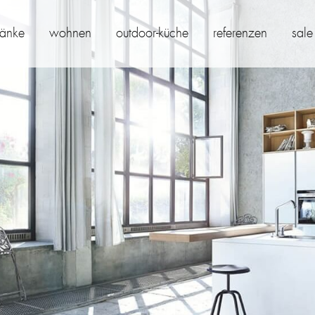
ränke
wohnen
outdoor-küche
referenzen
sale