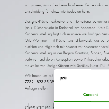
wir wissen, worauf es beim Kauf einer Küche ankommt 
Entscheidung für Jahrzehnte bedeuten kann.
Designer-Küchen exklusiver und international bekannter
janik. Küchenstudio in Radolfzell am Bodensee (Kreis Ko
Küchenausstellung fügt sich in unsere weitläufigen Aus
Orte Wohnraum mit Küche. Uns ist bewusst, was bei ein
Funktion und High-tech mit Respekt vor Ressourcen verei
Küchenausstellung in der Region Konstanz, Singen, Fri
vorführen und deren Konzeption sowie Philosophie erläut
Hersteller von Design-Küchen wie Schüller, Next 125,
Wir freuen uns auf Ihren Besuch, gerne können Sie uns 
7732 - 823 35 39
oder über unser
Kontaktformular
oder
Anfrage stellen.
Consent
designer küchen besichtigen