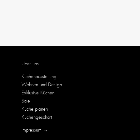
Über uns
Küchenausstellung
Wohnen und Design
Exklusive Küchen
Sale
Küche planen
r
Küchengeschäft
r
Impressum →