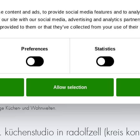
e content and ads, to provide social media features and to analy
 das Haus oder die Wohnung einfügt, bedarf es einer
 our site with our social media, advertising and analytics partn
und Design kommt es bei einer hochwertigen Küche
 provided to them or that they’ve collected from your use of their
 vertrauen wir auf Premiumhersteller von Küchengeräten
ens. In Kombination mit den Design-Küchen-Produzenten
 erschaffen wir mit Ihnen hochmoderne und völlig
Preferences
Statistics
nz unterscheiden.
lägt unser Herz. Über die Jahre konnten wir so eine
gen und Friedrichshafen über Villingen-Schwenningen,
zu Tuttlingen, Stockach und Schaffhausen reicht. Sie
Allow selection
wie unsere persönliche Beratung in unserem weitläufigen
z). Besuchen Sie doch unsere Küchenausstellung und
tige Küchen- und Wohnwelten.
 küchenstudio in radolfzell (kreis kon