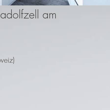
radolfzell am
weiz)