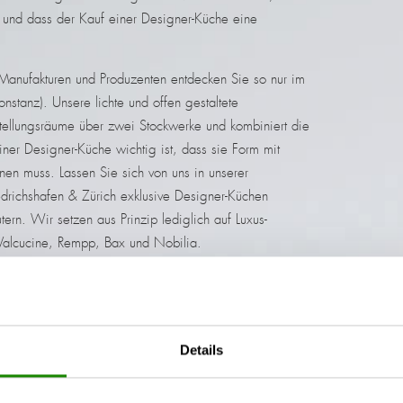
und dass der Kauf einer Designer-Küche eine
 Manufakturen und Produzenten entdecken Sie so nur im
nstanz). Unsere lichte und offen gestaltete
stellungsräume über zwei Stockwerke und kombiniert die
er Designer-Küche wichtig ist, dass sie Form mit
nen muss. Lassen Sie sich von uns in unserer
edrichshafen & Zürich exklusive Designer-Küchen
ern. Wir setzen aus Prinzip lediglich auf Luxus-
 Valcucine, Rempp, Bax und Nobilia.
auch zu jeder Zeit telefonisch erreichen unter
+49 (0)
 unsere Email-Adresse
kontakt@janik-kuechen.de
eine
Details
 in der großen küchenausstellung von