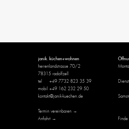
janik. küchen+wohnen
Öffnu
herrenlandstrasse 70/2
Mont
78315 radolfzell
tel
+49 7732 823 35 39
Dienst
mobil
+49 162 232 29 50
kontakt@janik-kuechen.de
Samst
Termin vereinbaren →
Anfahrt →
Finde